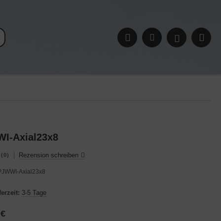
I-Axial23x8
|
Rezension schreiben
(0)
PJWWI-Axial23x8
ferzeit:
3-5 Tage
 €