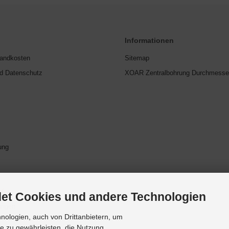
Informationen
sandkosten
Sitemap
nd Datenschutz
XOAR Zentralbohrung Durchmesse
ung
ufen
et Cookies und andere Technologien
ungen
ologien, auch von Drittanbietern, um
te zu gewährleisten, die Nutzung