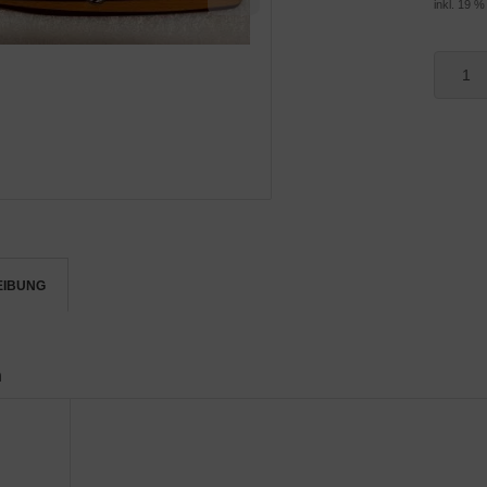
inkl. 19 
EIBUNG
n