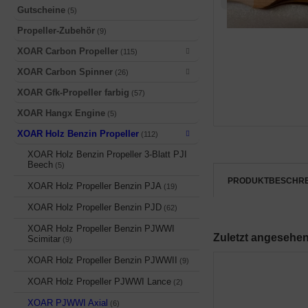
E55RA Ersatzteile
Gutscheine
OAR
(5)
(9)
Propeller-Zubehör
(9)
E60 Ersatzteile
(6)
XOAR Carbon Propeller
(115)
E61 Ersatzteile
(11)
XOAR Carbon Spinner
(26)
XOAR Gfk-Propeller farbig
(57)
E65 Ersatzteile
(5)
XOAR Hangx Engine
(5)
E85 Ersatzteile
(8)
XOAR Holz Benzin Propeller
(112)
XOAR Holz Benzin Propeller 3-Blatt PJI
E111 Ersatzteile
(26)
Beech
(5)
PRODUKTBESCHR
XOAR Holz Propeller Benzin PJA
E120 Ersatzteile
(19)
(13)
XOAR Holz Propeller Benzin PJD
(62)
E130 Ersatzteile
(13)
XOAR Holz Propeller Benzin PJWWI
Zuletzt angesehe
Scimitar
(9)
E170 Ersatzteile
(17)
XOAR Holz Propeller Benzin PJWWII
(9)
E222 Ersatzteile
(17)
XOAR Holz Propeller PJWWI Lance
(2)
XOAR PJWWI Axial
(6)