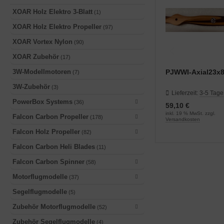
XOAR Holz Elektro 3-Blatt
(1)
XOAR Holz Elektro Propeller
(97)
XOAR Vortex Nylon
(90)
XOAR Zubehör
(17)
PJWWI-Axial23x
3W-Modellmotoren
(7)
3W-Zubehör
(3)
Lieferzeit:
3-5 Tage
PowerBox Systems
(36)
59,10 €
inkl. 19 % MwSt. zzgl.
Falcon Carbon Propeller
(178)
Versandkosten
Falcon Holz Propeller
(82)
Falcon Carbon Heli Blades
(11)
Falcon Carbon Spinner
(58)
Motorflugmodelle
(37)
Segelflugmodelle
(5)
Zubehör Motorflugmodelle
(52)
Zubehör Segelflugmodelle
(4)