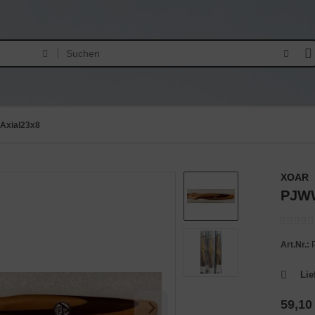
Axial23x8
XOAR
PJWW
Art.Nr.:
Lie
59,10