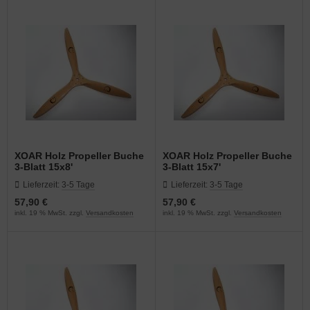
E55RA Ersatzteile
OAR
(9)
E60 Ersatzteile
(6)
E61 Ersatzteile
(11)
E65 Ersatzteile
(5)
E85 Ersatzteile
(8)
XOAR Holz Propeller Buche
XOAR Holz Propeller Buche
E111 Ersatzteile
(26)
3-Blatt 15x8'
3-Blatt 15x7'
Lieferzeit:
3-5 Tage
Lieferzeit:
3-5 Tage
E120 Ersatzteile
(13)
57,90 €
57,90 €
inkl. 19 % MwSt. zzgl.
Versandkosten
inkl. 19 % MwSt. zzgl.
Versandkosten
E130 Ersatzteile
(13)
E170 Ersatzteile
(17)
E222 Ersatzteile
(17)