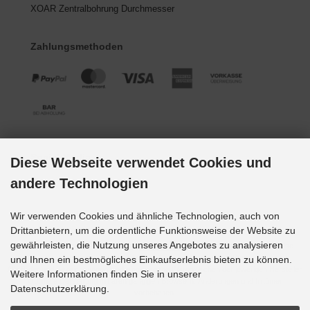
XOAR Zentralbohrung Durchmesser
Zahlungsmethoden
Social Media
Diese Webseite verwendet Cookies und
andere Technologien
Wir verwenden Cookies und ähnliche Technologien, auch von
Drittanbietern, um die ordentliche Funktionsweise der Website zu
gewährleisten, die Nutzung unseres Angebotes zu analysieren
Alle Preise inkl. gesetzl. MwSt. zzgl.
Versandkosten
. Die durchgestrichenen Preise
entsprechen dem bisherigen Preis bei Grupp-Modellbau.
und Ihnen ein bestmögliches Einkaufserlebnis bieten zu können.
Alle Bilder und Bezeichnungen sind eingetragene Warenzeichen der jeweiligen Hersteller.
Weitere Informationen finden Sie in unserer
Optimale Darstellung mit allen gängigen Browsern. Änderungen und Irrtümer
Datenschutzerklärung.
vorbehalten.