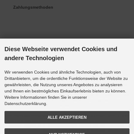
Zahlungsmethoden
Social Media
Diese Webseite verwendet Cookies und
andere Technologien
Wir verwenden Cookies und ähnliche Technologien, auch von
Drittanbietern, um die ordentliche Funktionsweise der Website zu
gewährleisten, die Nutzung unseres Angebotes zu analysieren
Alle Preise inkl. gesetzl. MwSt. zzgl.
Versandkosten
. Die durchgestrichenen Preise
entsprechen dem bisherigen Preis bei Grupp-Modellbau.
und Ihnen ein bestmögliches Einkaufserlebnis bieten zu können.
Alle Bilder und Bezeichnungen sind eingetragene Warenzeichen der jeweiligen Hersteller.
Weitere Informationen finden Sie in unserer
Optimale Darstellung mit allen gängigen Browsern. Änderungen und Irrtümer
Datenschutzerklärung.
vorbehalten.
!!! Alle unsere angebotenen Artikel sind nicht für Kinder und Jugendliche unter 14 Jahren
ALLE AKZEPTIEREN
geeignet !!! Warnung diese Artikel können Magnete oder magnetische Bestandteile
enthalten. Magnete, die im menschlichen Körper einander oder einen metallischen
Gegenstand anziehen, können schwere oder tödliche Verletzungen verursachen.