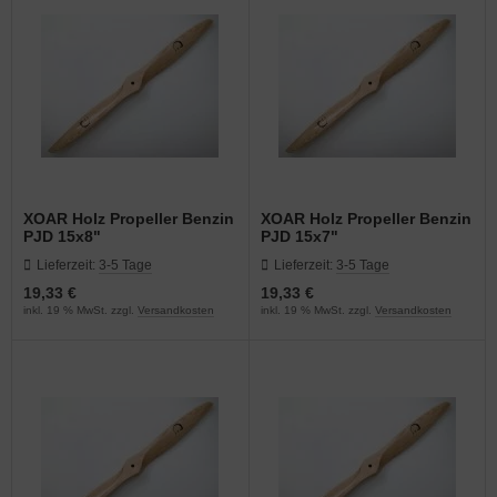
E55RA Ersatzteile
OAR
(9)
E60 Ersatzteile
(6)
E61 Ersatzteile
(11)
E65 Ersatzteile
(5)
E85 Ersatzteile
(8)
XOAR Holz Propeller Benzin
XOAR Holz Propeller Benzin
PJD 15x8"
PJD 15x7"
E111 Ersatzteile
(26)
Lieferzeit:
3-5 Tage
Lieferzeit:
3-5 Tage
19,33 €
19,33 €
E120 Ersatzteile
(13)
inkl. 19 % MwSt. zzgl.
Versandkosten
inkl. 19 % MwSt. zzgl.
Versandkosten
E130 Ersatzteile
(13)
E170 Ersatzteile
(17)
E222 Ersatzteile
(17)