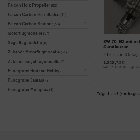
Falcon Holz Propeller
(82)
Falcon Carbon Heli Blades
(11)
Falcon Carbon Spinner
(58)
Motorflugmodelle
(37)
3W-70i B2 mit s
Segelflugmodelle
(5)
Zündkerzen
Zubehör Motorflugmodelle
(51)
Lieferzeit:
3-5 Tage
Zubehör Segelflugmodelle
(4)
1.218,72 €
inkl. 19 % MwSt. zzgl.
Ve
Fundgrube Horizon Hobby
(8)
Fundgrube Jamara
(2)
Fundgrube Multiplex
(1)
Zeige
1
bis
7
(von insge