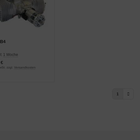
 B4
t:
1 Woche
 €
wSt. zzgl.
Versandkosten
1