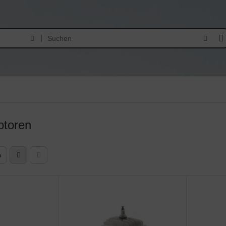
toren
n