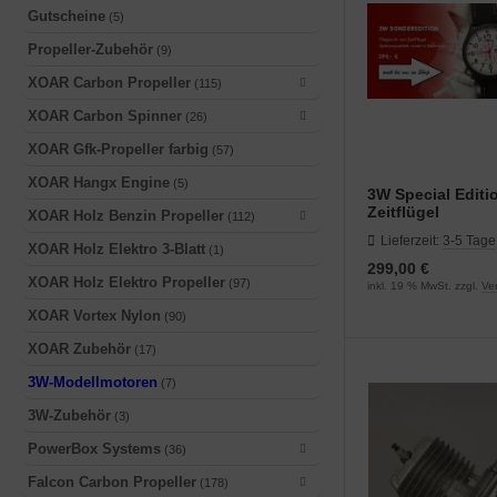
E55RA Ersatzteile
Gutscheine
OAR
(5)
(9)
Propeller-Zubehör
(9)
E60 Ersatzteile
(6)
XOAR Carbon Propeller
(115)
E61 Ersatzteile
(11)
XOAR Carbon Spinner
(26)
XOAR Gfk-Propeller farbig
(57)
E65 Ersatzteile
(5)
XOAR Hangx Engine
(5)
3W Special Editi
E85 Ersatzteile
(8)
Zeitflügel
XOAR Holz Benzin Propeller
(112)
Lieferzeit:
3-5 Tage
XOAR Holz Elektro 3-Blatt
(1)
E111 Ersatzteile
(26)
299,00 €
XOAR Holz Elektro Propeller
(97)
inkl. 19 % MwSt. zzgl.
Ve
E120 Ersatzteile
(13)
XOAR Vortex Nylon
(90)
XOAR Zubehör
E130 Ersatzteile
(17)
(13)
3W-Modellmotoren
(7)
E170 Ersatzteile
(17)
3W-Zubehör
(3)
E222 Ersatzteile
(17)
PowerBox Systems
(36)
Falcon Carbon Propeller
(178)