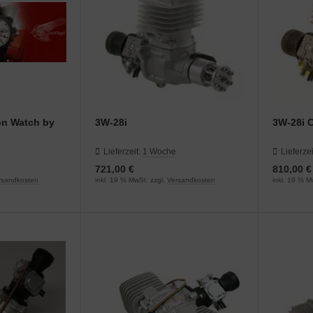
on Watch by
3W-28i
3W-28i 
Lieferzeit:
1 Woche
Lieferzei
721,00 €
810,00 €
rsandkosten
inkl. 19 % MwSt. zzgl.
Versandkosten
inkl. 19 % M