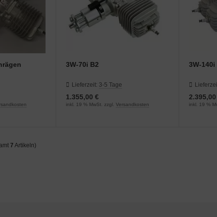
chrägen
3W-70i B2
3W-140i
Lieferzeit:
3-5 Tage
Lieferzei
1.355,00 €
2.395,00
rsandkosten
inkl. 19 % MwSt. zzgl.
Versandkosten
inkl. 19 % M
samt
7
Artikeln)