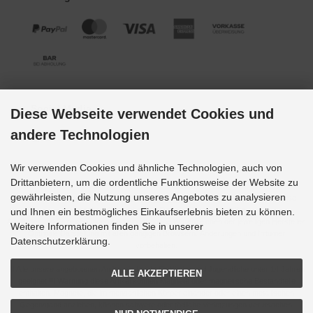
Social Media
Diese Webseite verwendet Cookies und
andere Technologien
Wir verwenden Cookies und ähnliche Technologien, auch von
Drittanbietern, um die ordentliche Funktionsweise der Website zu
gewährleisten, die Nutzung unseres Angebotes zu analysieren
Alle Preise inkl. gesetzl. MwSt. zzgl.
Versandkosten
. Die durchgestrichenen Preise
entsprechen dem bisherigen Preis bei Grupp-Modellbau.
und Ihnen ein bestmögliches Einkaufserlebnis bieten zu können.
Alle Bilder und Bezeichnungen sind eingetragene Warenzeichen der jeweiligen Hersteller.
Weitere Informationen finden Sie in unserer
Optimale Darstellung mit allen gängigen Browsern. Änderungen und Irrtümer
Datenschutzerklärung.
vorbehalten.
!!! Alle unsere angebotenen Artikel sind nicht für Kinder und Jugendliche unter 14 Jahren
ALLE AKZEPTIEREN
geeignet !!! Warnung diese Artikel können Magnete oder magnetische Bestandteile
enthalten. Magnete, die im menschlichen Körper einander oder einen metallischen
Gegenstand anziehen, können schwere oder tödliche Verletzungen verursachen.