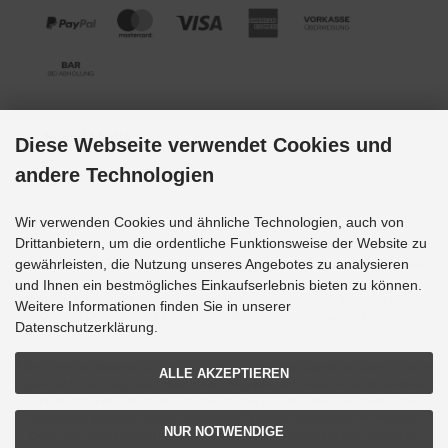
Social Media
Diese Webseite verwendet Cookies und
andere Technologien
Wir verwenden Cookies und ähnliche Technologien, auch von
Drittanbietern, um die ordentliche Funktionsweise der Website zu
gewährleisten, die Nutzung unseres Angebotes zu analysieren
Alle Preise inkl. gesetzl. MwSt. zzgl.
Versandkosten
. Die durchgestrichenen Preise
entsprechen dem bisherigen Preis bei Grupp-Modellbau.
und Ihnen ein bestmögliches Einkaufserlebnis bieten zu können.
Alle Bilder und Bezeichnungen sind eingetragene Warenzeichen der jeweiligen Hersteller.
Weitere Informationen finden Sie in unserer
Optimale Darstellung mit allen gängigen Browsern. Änderungen und Irrtümer
Datenschutzerklärung.
vorbehalten.
!!! Alle unsere angebotenen Artikel sind nicht für Kinder und Jugendliche unter 14 Jahren
ALLE AKZEPTIEREN
geeignet !!! Warnung diese Artikel können Magnete oder magnetische Bestandteile
enthalten. Magnete, die im menschlichen Körper einander oder einen metallischen
Gegenstand anziehen, können schwere oder tödliche Verletzungen verursachen.
NUR NOTWENDIGE
Ziehen Sie sofort einen Arzt zu Rate, wenn Magnete verschluckt oder eingeatmet