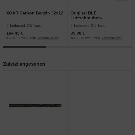
XOAR Carbon Benzin 32x12
Original DLE
Luftschrauben-
Bohrschablone für
Lieferzeit:
3-5 Tage
Lieferzeit:
3-5 Tage
DLE170/222
164,45 €
35,00 €
inkl. 19 % MwSt. zzgl.
Versandkosten
inkl. 19 % MwSt. zzgl.
Versandkosten
Zuletzt angesehen