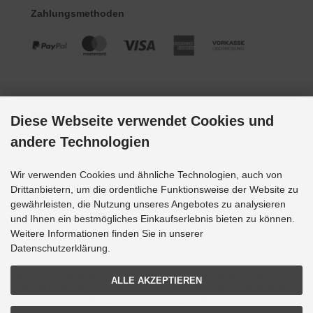
Zahlungsmethoden
Social Media
Diese Webseite verwendet Cookies und
andere Technologien
Wir verwenden Cookies und ähnliche Technologien, auch von
Drittanbietern, um die ordentliche Funktionsweise der Website zu
gewährleisten, die Nutzung unseres Angebotes zu analysieren
Alle Preise inkl. gesetzl. MwSt. zzgl.
Versandkosten
. Die durchgestrichenen Preise
entsprechen dem bisherigen Preis bei Grupp-Modellbau.
und Ihnen ein bestmögliches Einkaufserlebnis bieten zu können.
Alle Bilder und Bezeichnungen sind eingetragene Warenzeichen der jeweiligen Hersteller.
Weitere Informationen finden Sie in unserer
Optimale Darstellung mit allen gängigen Browsern. Änderungen und Irrtümer
Datenschutzerklärung.
vorbehalten.
!!! Alle unsere angebotenen Artikel sind nicht für Kinder und Jugendliche unter 14 Jahren
ALLE AKZEPTIEREN
geeignet !!! Warnung diese Artikel können Magnete oder magnetische Bestandteile
enthalten. Magnete, die im menschlichen Körper einander oder einen metallischen
Gegenstand anziehen, können schwere oder tödliche Verletzungen verursachen.