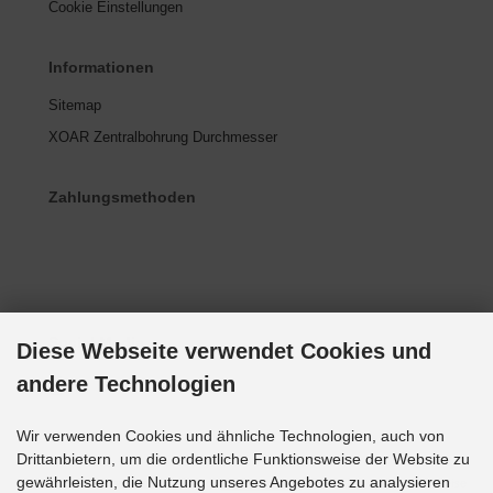
Cookie Einstellungen
Informationen
Sitemap
XOAR Zentralbohrung Durchmesser
Zahlungsmethoden
Social Media
Diese Webseite verwendet Cookies und
andere Technologien
Wir verwenden Cookies und ähnliche Technologien, auch von
Drittanbietern, um die ordentliche Funktionsweise der Website zu
gewährleisten, die Nutzung unseres Angebotes zu analysieren
Alle Preise inkl. gesetzl. MwSt. zzgl.
Versandkosten
. Die durchgestrichenen Preise