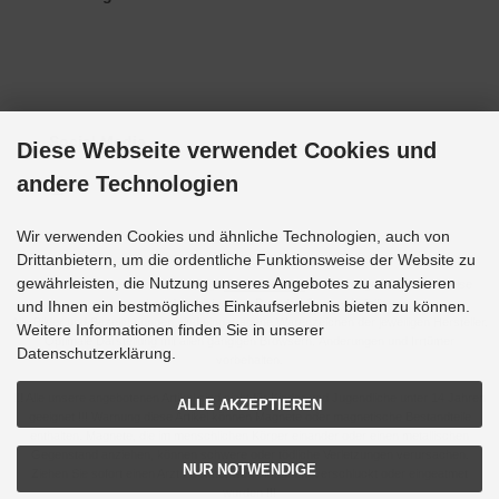
Social Media
Diese Webseite verwendet Cookies und
andere Technologien
Wir verwenden Cookies und ähnliche Technologien, auch von
Drittanbietern, um die ordentliche Funktionsweise der Website zu
gewährleisten, die Nutzung unseres Angebotes zu analysieren
Alle Preise inkl. gesetzl. MwSt. zzgl.
Versandkosten
. Die durchgestrichenen Preise
entsprechen dem bisherigen Preis bei Grupp-Modellbau.
und Ihnen ein bestmögliches Einkaufserlebnis bieten zu können.
Alle Bilder und Bezeichnungen sind eingetragene Warenzeichen der jeweiligen Hersteller.
Weitere Informationen finden Sie in unserer
Optimale Darstellung mit allen gängigen Browsern. Änderungen und Irrtümer
Datenschutzerklärung.
vorbehalten.
!!! Alle unsere angebotenen Artikel sind nicht für Kinder und Jugendliche unter 14 Jahren
ALLE AKZEPTIEREN
geeignet !!! Warnung diese Artikel können Magnete oder magnetische Bestandteile
enthalten. Magnete, die im menschlichen Körper einander oder einen metallischen
Gegenstand anziehen, können schwere oder tödliche Verletzungen verursachen.
NUR NOTWENDIGE
Ziehen Sie sofort einen Arzt zu Rate, wenn Magnete verschluckt oder eingeatmet
wurden !!!