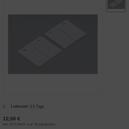
OAR
Lieferzeit:
3-5 Tage
12,50 €
inkl. 19 % MwSt. zzgl.
Versandkosten