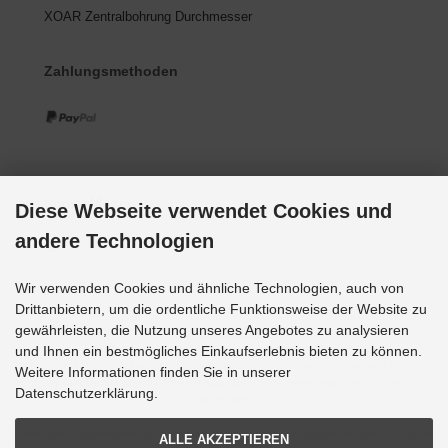
XOAR Zentralbohrung Durchmesser
Zahlungsmethoden
Social Media
Diese Webseite verwendet Cookies und
andere Technologien
Wir verwenden Cookies und ähnliche Technologien, auch von
Drittanbietern, um die ordentliche Funktionsweise der Website zu
gewährleisten, die Nutzung unseres Angebotes zu analysieren
Alle Preise inkl. gesetzl. MwSt. zzgl.
Versandkosten
. Die durchgestrichenen Preise
entsprechen dem bisherigen Preis bei Grupp-Modellbau.
und Ihnen ein bestmögliches Einkaufserlebnis bieten zu können.
Alle Bilder und Bezeichnungen sind eingetragene Warenzeichen der jeweiligen Hersteller.
Weitere Informationen finden Sie in unserer
Optimale Darstellung mit allen gängigen Browsern. Änderungen und Irrtümer
Datenschutzerklärung.
vorbehalten.
!!! Alle unsere angebotenen Artikel sind nicht für Kinder und Jugendliche unter 14 Jahren
ALLE AKZEPTIEREN