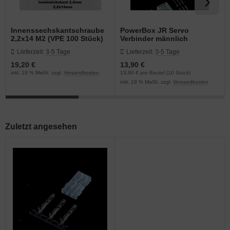
Innenssechskantschraube
PowerBox JR Servo
2,2x14 M2 (VPE 100 Stück)
Verbinder männlich
Lieferzeit:
3-5 Tage
Lieferzeit:
3-5 Tage
19,20 €
13,90 €
inkl. 19 % MwSt. zzgl.
Versandkosten
13,90 € pro Beutel (10 Stück)
inkl. 19 % MwSt. zzgl.
Versandkosten
Zuletzt angesehen