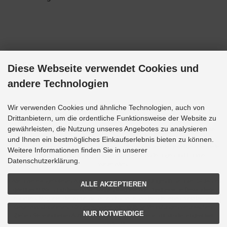
Social Media
Diese Webseite verwendet Cookies und
andere Technologien
Wir verwenden Cookies und ähnliche Technologien, auch von
Drittanbietern, um die ordentliche Funktionsweise der Website zu
gewährleisten, die Nutzung unseres Angebotes zu analysieren
Alle Preise inkl. gesetzl. MwSt. zzgl.
Versandkosten
. Die durchgestrichenen Preise
entsprechen dem bisherigen Preis bei Grupp-Modellbau.
und Ihnen ein bestmögliches Einkaufserlebnis bieten zu können.
Alle Bilder und Bezeichnungen sind eingetragene Warenzeichen der jeweiligen Hersteller.
Weitere Informationen finden Sie in unserer
Optimale Darstellung mit allen gängigen Browsern. Änderungen und Irrtümer
Datenschutzerklärung.
vorbehalten.
!!! Alle unsere angebotenen Artikel sind nicht für Kinder und Jugendliche unter 14 Jahren
ALLE AKZEPTIEREN
geeignet !!! Warnung diese Artikel können Magnete oder magnetische Bestandteile
enthalten. Magnete, die im menschlichen Körper einander oder einen metallischen
Gegenstand anziehen, können schwere oder tödliche Verletzungen verursachen.
NUR NOTWENDIGE
Ziehen Sie sofort einen Arzt zu Rate, wenn Magnete verschluckt oder eingeatmet
wurden !!!