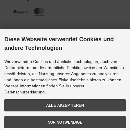
Social Media
Diese Webseite verwendet Cookies und
andere Technologien
Wir verwenden Cookies und ähnliche Technologien, auch von
Drittanbietern, um die ordentliche Funktionsweise der Website zu
gewährleisten, die Nutzung unseres Angebotes zu analysieren
Alle Preise inkl. gesetzl. MwSt. zzgl.
Versandkosten
. Die durchgestrichenen Preise
entsprechen dem bisherigen Preis bei Grupp-Modellbau.
und Ihnen ein bestmögliches Einkaufserlebnis bieten zu können.
Alle Bilder und Bezeichnungen sind eingetragene Warenzeichen der jeweiligen Hersteller.
Weitere Informationen finden Sie in unserer
Optimale Darstellung mit allen gängigen Browsern. Änderungen und Irrtümer
Datenschutzerklärung.
vorbehalten.
!!! Alle unsere angebotenen Artikel sind nicht für Kinder und Jugendliche unter 14 Jahren
ALLE AKZEPTIEREN
geeignet !!! Warnung diese Artikel können Magnete oder magnetische Bestandteile
enthalten. Magnete, die im menschlichen Körper einander oder einen metallischen
Gegenstand anziehen, können schwere oder tödliche Verletzungen verursachen.
NUR NOTWENDIGE
Ziehen Sie sofort einen Arzt zu Rate, wenn Magnete verschluckt oder eingeatmet
wurden !!!