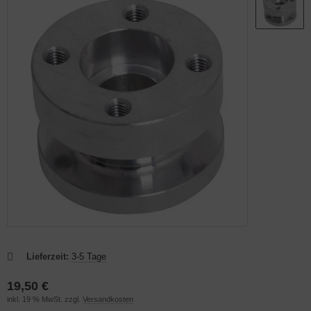
OAR
Lieferzeit:
3-5 Tage
19,50 €
inkl. 19 % MwSt. zzgl.
Versandkosten