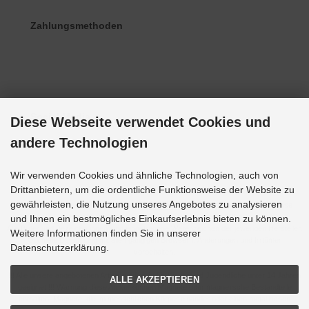
Zahlungsmethoden
Social Media
Diese Webseite verwendet Cookies und
andere Technologien
Wir verwenden Cookies und ähnliche Technologien, auch von
Drittanbietern, um die ordentliche Funktionsweise der Website zu
gewährleisten, die Nutzung unseres Angebotes zu analysieren
Alle Preise inkl. gesetzl. MwSt. zzgl.
Versandkosten
. Die durchgestrichenen Preise
entsprechen dem bisherigen Preis bei Grupp-Modellbau.
und Ihnen ein bestmögliches Einkaufserlebnis bieten zu können.
Alle Bilder und Bezeichnungen sind eingetragene Warenzeichen der jeweiligen Hersteller.
Weitere Informationen finden Sie in unserer
Optimale Darstellung mit allen gängigen Browsern. Änderungen und Irrtümer
Datenschutzerklärung.
vorbehalten.
!!! Alle unsere angebotenen Artikel sind nicht für Kinder und Jugendliche unter 14 Jahren
ALLE AKZEPTIEREN
geeignet !!! Warnung diese Artikel können Magnete oder magnetische Bestandteile
enthalten. Magnete, die im menschlichen Körper einander oder einen metallischen