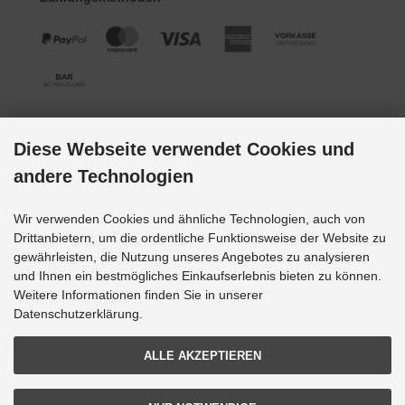
Social Media
Diese Webseite verwendet Cookies und
andere Technologien
Wir verwenden Cookies und ähnliche Technologien, auch von
Drittanbietern, um die ordentliche Funktionsweise der Website zu
gewährleisten, die Nutzung unseres Angebotes zu analysieren
Alle Preise inkl. gesetzl. MwSt. zzgl.
Versandkosten
. Die durchgestrichenen Preise
entsprechen dem bisherigen Preis bei Grupp-Modellbau.
und Ihnen ein bestmögliches Einkaufserlebnis bieten zu können.
Alle Bilder und Bezeichnungen sind eingetragene Warenzeichen der jeweiligen Hersteller.
Weitere Informationen finden Sie in unserer
Optimale Darstellung mit allen gängigen Browsern. Änderungen und Irrtümer
Datenschutzerklärung.
vorbehalten.
!!! Alle unsere angebotenen Artikel sind nicht für Kinder und Jugendliche unter 14 Jahren
ALLE AKZEPTIEREN
geeignet !!! Warnung diese Artikel können Magnete oder magnetische Bestandteile
enthalten. Magnete, die im menschlichen Körper einander oder einen metallischen
Gegenstand anziehen, können schwere oder tödliche Verletzungen verursachen.