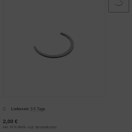
OAR
Lieferzeit:
3-5 Tage
2,00 €
inkl. 19 % MwSt. zzgl.
Versandkosten