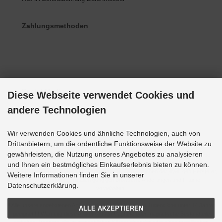
Zahlungsmethoden
Social Media
Diese Webseite verwendet Cookies und
andere Technologien
Wir verwenden Cookies und ähnliche Technologien, auch von
Drittanbietern, um die ordentliche Funktionsweise der Website zu
gewährleisten, die Nutzung unseres Angebotes zu analysieren
Alle Preise inkl. gesetzl. MwSt. zzgl.
Versandkosten
. Die durchgestrichenen Preise
entsprechen dem bisherigen Preis bei Grupp-Modellbau.
und Ihnen ein bestmögliches Einkaufserlebnis bieten zu können.
Alle Bilder und Bezeichnungen sind eingetragene Warenzeichen der jeweiligen Hersteller.
Weitere Informationen finden Sie in unserer
Optimale Darstellung mit allen gängigen Browsern. Änderungen und Irrtümer
Datenschutzerklärung.
vorbehalten.
!!! Alle unsere angebotenen Artikel sind nicht für Kinder und Jugendliche unter 14 Jahren
ALLE AKZEPTIEREN
geeignet !!! Warnung diese Artikel können Magnete oder magnetische Bestandteile
enthalten. Magnete, die im menschlichen Körper einander oder einen metallischen